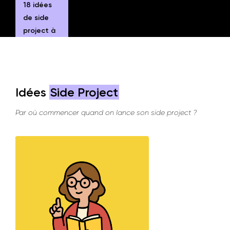
18 idées
de side
project à
lancer en
2026
Idées
Side Project
Par où commencer quand on lance son side project ?
Voir plus