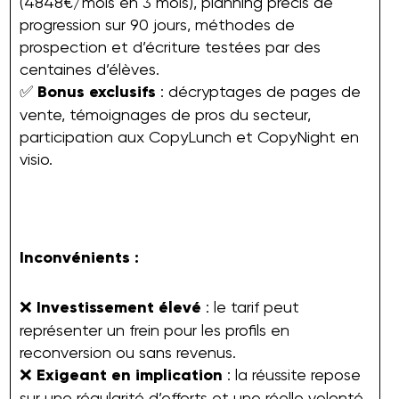
(4848€/mois en 3 mois), planning précis de
progression sur 90 jours, méthodes de
prospection et d’écriture testées par des
centaines d’élèves.
✅
Bonus exclusifs
: décryptages de pages de
vente, témoignages de pros du secteur,
participation aux CopyLunch et CopyNight en
visio.
Inconvénients :
❌
Investissement élevé
: le tarif peut
représenter un frein pour les profils en
reconversion ou sans revenus.
❌
Exigeant en implication
: la réussite repose
sur une régularité d’efforts et une réelle volonté