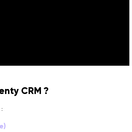
wenty CRM ?
:
e)