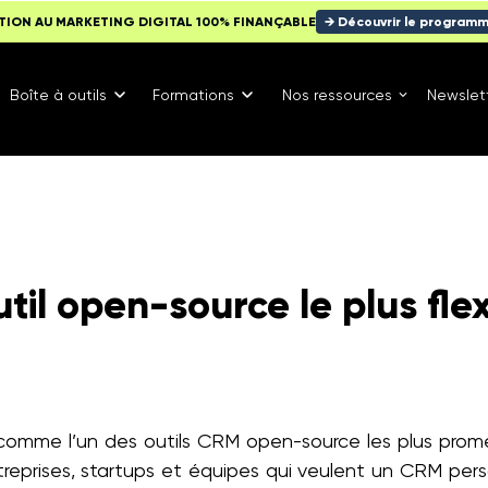
TION AU MARKETING DIGITAL 100% FINANÇABLE
→ Découvrir le program
Boîte à outils
Formations
Nos ressources
Newslet
til open-source le plus fle
mme l’un des outils CRM open-source les plus prome
ntreprises, startups et équipes qui veulent un CRM perso