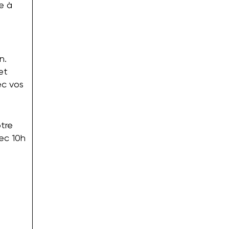
e à
n.
et
ec vos
otre
vec 10h