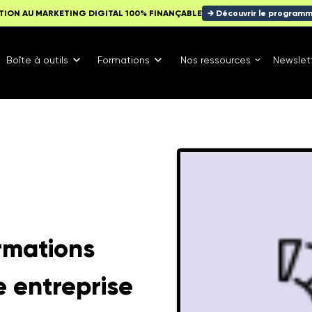
TION AU MARKETING DIGITAL 100% FINANÇABLE
→ Découvrir le program
Boîte à outils
Formations
Nos ressources
Newslet
ormations
 entreprise