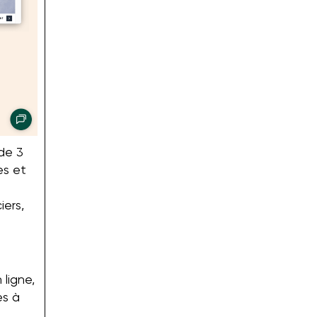
de 3
es et
u
iers,
 ligne,
es à