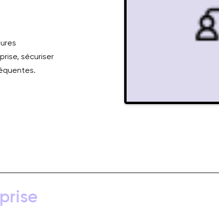
eures
prise, sécuriser
fréquentes.
prise