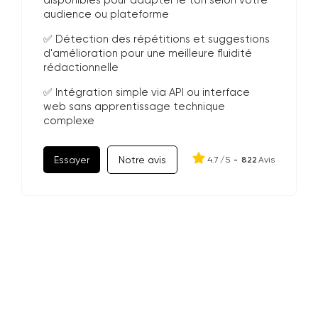
disponibles pour adapter le ton selon votre
audience ou plateforme
✅ Détection des répétitions et suggestions
d'amélioration pour une meilleure fluidité
rédactionnelle
✅ Intégration simple via API ou interface
web sans apprentissage technique
complexe
Essayer
Notre avis
4.7
/
5
-
822
Avis
À quoi sert un détecteur d’IA ?
Un détecteur d’IA vérifie si un texte, une
Pourquoi vérifier son propre
image ou une vidéo provient d’un modèle
génératif. Il aide aussi un entrepreneur à
contenu avec un détecteur d’IA ?
contrôler ses propres contenus pour éviter