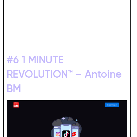
#6 1 MINUTE
REVOLUTION™ – Antoine
BM