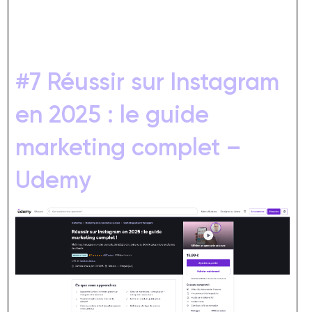
#7 Réussir sur Instagram
en 2025 : le guide
marketing complet –
Udemy