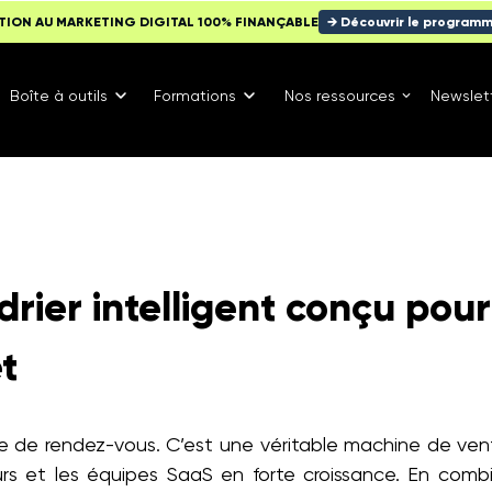
TION AU MARKETING DIGITAL 100% FINANÇABLE
→ Découvrir le program
Boîte à outils
Formations
Nos ressources
Newslet
ndrier intelligent conçu pour
t
ise de rendez-vous. C’est une véritable machine de ven
rs et les équipes SaaS en forte croissance. En combina