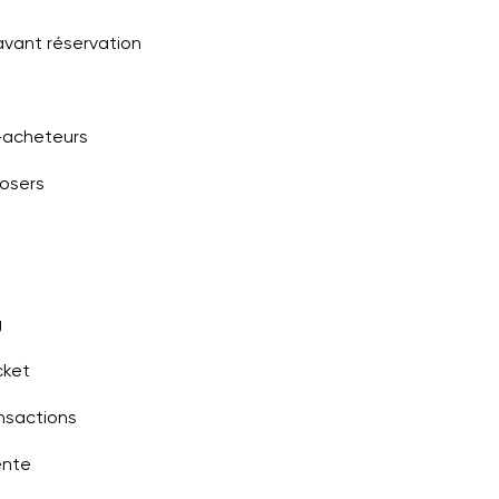
avant réservation
-acheteurs
losers
g
cket
nsactions
ente