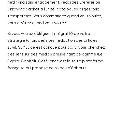
netlinking sans engagement, regardez Ereferer ou
Linkavista : achat à l'unité, catalogues larges, prix
transparents. Vous commandez quand vous voulez,
vous arrêtez quand vous voulez.
Si vous voulez déléguer l'intégralité de votre
stratégie (choix des sites, rédaction des articles,
suivi), SEMJuice est conçue pour ça. Si vous cherchez
des liens sur des médias presse haut de gamme (Le
Figaro, Capital), Getfluence est la seule plateforme
française qui propose ce niveau d'éditeurs.
Combien coûte un backlink en
moyenne ?
Pour un backlink de qualité sur un site avec
Est-ce que c'est légal d'acheter