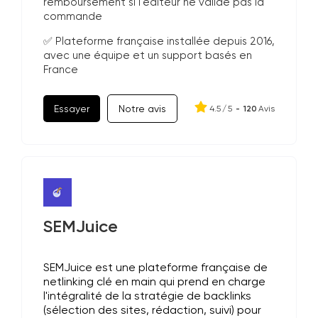
remboursement si l'éditeur ne valide pas la
commande
✅ Plateforme française installée depuis 2016,
avec une équipe et un support basés en
France
Essayer
Notre avis
4.5
/
5
-
120
Avis
SEMJuice
SEMJuice est une plateforme française de
netlinking clé en main qui prend en charge
l'intégralité de la stratégie de backlinks
(sélection des sites, rédaction, suivi) pour