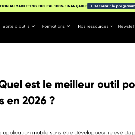
TION AU MARKETING DIGITAL 100% FINANÇABLE
→ Découvrir le program
Boîte à outils
Formations
Nos ressources
Newslet
 Quel est le meilleur outil p
s en 2026 ?
e application mobile sans être développeur, relevé du 