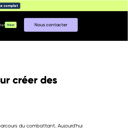
me complet
Nous contacter
ter
New
our créer des
parcours du combattant. Aujourd'hui