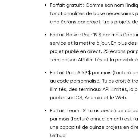
Forfait gratuit : Comme son nom l'indiq
fonctionnalités de base nécessaires p
cinq écrans par projet, trois projets d
Forfait Basic : Pour 19 $ par mois (fac
service et la mettre à jour. En plus des 
projet publié en direct, 25 écrans par p
terminaison
API illimités et la possibili
Forfait Pro : A 59 $ par mois (facturé 
au code personnalisé. Tu as droit à tro
illimités, des terminaux API illimités, l
publier sur iOS, Android et le Web.
Forfait Team : Si tu as besoin de collab
par mois (facturé annuellement) est fait
une capacité de quinze projets en dire
Github.