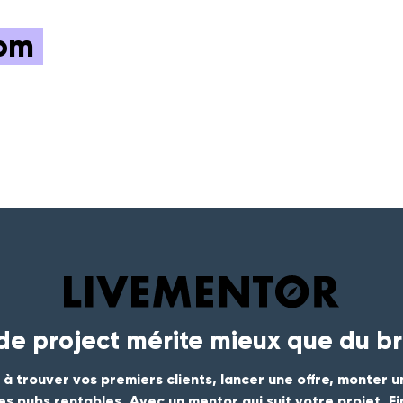
com
ide project mérite mieux que du br
 à trouver vos premiers clients, lancer une offre, monter u
es pubs rentables. Avec un mentor qui suit votre projet. F