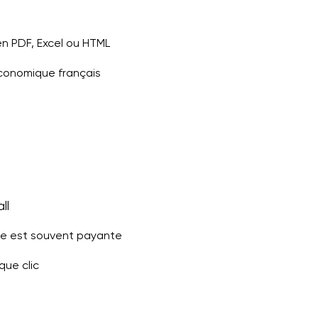
en PDF, Excel ou HTML
conomique français
ll
utile est souvent payante
que clic