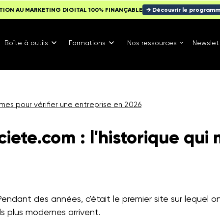
TION AU MARKETING DIGITAL 100% FINANÇABLE
→ Découvrir le program
Boîte à outils
Formations
Nos ressources
Newslet
rmes pour vérifier une entreprise en 2026
iete.com : l'historique qui 
 Pendant des années, c'était le premier site sur lequel o
ls plus modernes arrivent.