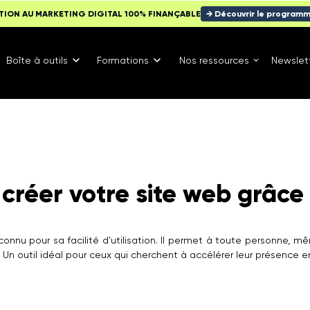
TION AU MARKETING DIGITAL 100% FINANÇABLE
→ Découvrir le program
Boîte à outils
Formations
Nos ressources
Newslet
réer votre site web grâce à
connu pour sa facilité d'utilisation. Il permet à toute personn
 Un outil idéal pour ceux qui cherchent à accélérer leur présence en