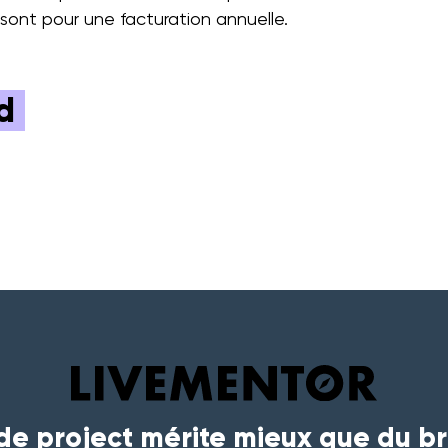
s sont pour une facturation annuelle.
d
ide project mérite mieux que du br