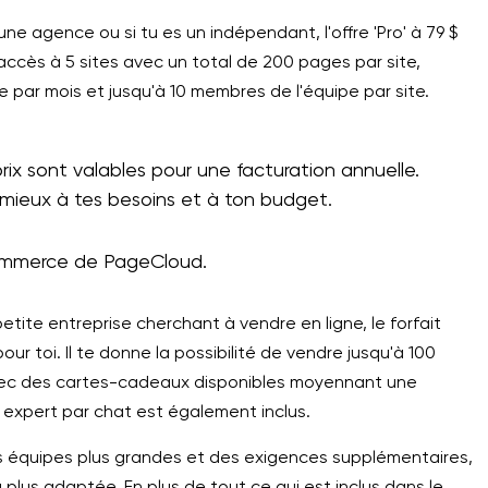
une agence ou si tu es un indépendant, l'offre 'Pro' à 79 $
 accès à 5 sites avec un total de 200 pages par site,
e par mois et jusqu'à 10 membres de l'équipe par site.
rix sont valables pour une facturation annuelle.
e mieux à tes besoins et à ton budget.
ommerce de PageCloud.
etite entreprise cherchant à vendre en ligne, le forfait
pour toi. Il te donne la possibilité de vendre jusqu'à 100
 avec des cartes-cadeaux disponibles moyennant une
expert par chat est également inclus.
es équipes plus grandes et des exigences supplémentaires,
a plus adaptée. En plus de tout ce qui est inclus dans le