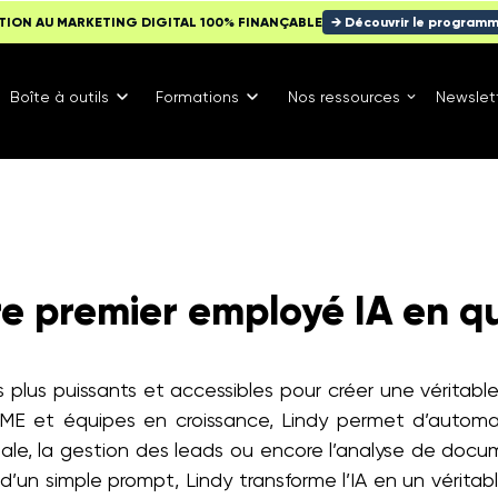
TION AU MARKETING DIGITAL 100% FINANÇABLE
→ Découvrir le program
Boîte à outils
Formations
Nos ressources
Newslet
tre premier employé IA en 
es plus puissants et accessibles pour créer une vérita
 PME et équipes en croissance, Lindy permet d’auto
iale, la gestion des leads ou encore l’analyse de do
d’un simple prompt, Lindy transforme l’IA en un véritab