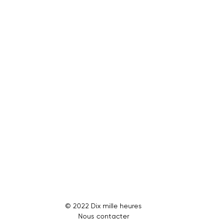
✅ Création d'outils internes pour gérer vos
process (Web Apps, Applications Mobiles,
Extensions Chrome, Slackbot).
✅ Connexion à vos outils existant.
✅ Ajout de fonctionnalités IA.
✅ Maintenance des outils.
Estimer mon projet
© 2022 Dix mille heures
Nous contacter